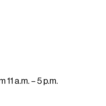
 11 a.m. – 5 p.m.