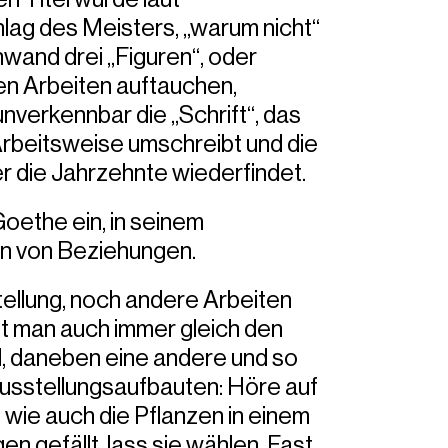
ag des Meisters, „warum nicht“
wand drei „Figuren“, oder
nen Arbeiten auftauchen,
nverkennbar die „Schrift“, das
rbeitsweise umschreibt und die
r die Jahrzehnte wiederfindet.
Goethe ein, in seinem
en von Beziehungen.
tellung, noch andere Arbeiten
nt man auch immer gleich den
, daneben eine andere und so
Ausstellungsaufbauten: Höre auf
 wie auch die Pflanzen in einem
n gefällt, lass sie wählen. Fast