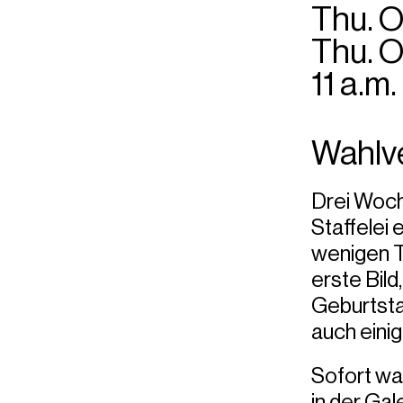
Thu. O
Thu. O
11 a.m.
Wahlv
Drei Woche
Staffelei 
wenigen Ta
erste Bild
Geburtstag
auch einig
Sofort wa
in der Gal