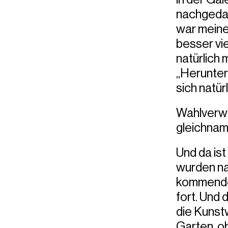
nachgedac
war meine
besser vie
natürlich
„Herunter
sich natü
Wahlverwan
gleichnam
Und da is
wurden na
kommenden
fort. Und
die Kunstw
Garten, ob