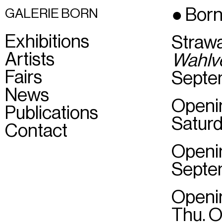
● Born
GALERIE BORN
Exhibitions
Straw
Artists
Wahlv
Fairs
Septem
News
Openi
Publications
Saturd
Contact
Openi
Septem
Openi
Thu. O