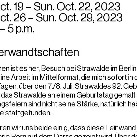
ct. 19 – Sun. Oct. 22, 2023
ct. 26 – Sun. Oct. 29, 2023
 – 5 p.m.
erwandtschaften
n ist es her, Besuch bei Strawalde im Berline
eine Arbeit im Mittelformat, die mich sofort i
gen, über den 7./8. Juli, Strawaldes 92. Gebu
, das Strawalde an einem Geburtstag gemalt h
sfeiern sind nicht seine Stärke, natürlich h
e stattgefunden...
ren wir uns beide einig, dass diese Leinwan
erie Born auf dem Darss gezeigt wird. Über d