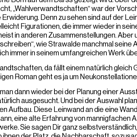
ht, „Wahlverwandtschaften“ war der Vorschl
 Erwiderung. Denn zu sehen sind auf der Lein
lleicht Figurationen, die immer wieder in sei
 meist in anderen Zusammenstellungen. Aber u
schreiben“, wie Strawalde manchmal seine A
rlich immer in seinem umfangreichen Werk übe
dtschaften, da fällt einem natürlich gleich 
igen Roman geht es ja um Neukonstellation
t man dann wieder bei der Planung einer Auss
türlich ausgesucht. Und bei der Auswahl pla
 Aufbau. Diese Leinwand an die eine Wand
 dann, eine alte Erfahrung von mannigfachen 
erke. Sie sagen Dir ganz selbstverständlich,
 ihnen der Platz, die Nachbarschaft, sozusage